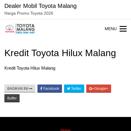
Langsung
Dealer Mobil Toyota Malang
ke
Harga Promo Toyota 2026
konten
MENU
Kredit Toyota Hilux Malang
Kredit Toyota Hilux Malang
BAGIKAN INI
Facebook
Twitter
Google+
Buffer
Home